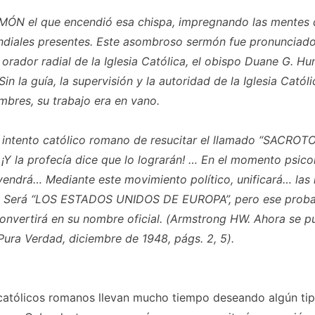
MÓN el que encendió esa chispa, impregnando las mentes 
ndiales presentes. Este asombroso sermón fue pronunciado
orador radial de la Iglesia Católica, el obispo Duane G. Hun
Sin la guía, la supervisión y la autoridad de la Iglesia Católic
mbres, su trabajo era en vano.
l intento católico romano de resucitar el llamado “SACROT
Y la profecía dice que lo lograrán! … En el momento psicol
vendrá… Mediante este movimiento político, unificará… las
. Será “LOS ESTADOS UNIDOS DE EUROPA”, pero ese prob
onvertirá en su nombre oficial. (Armstrong HW. Ahora se 
Pura Verdad,
diciembre de 1948, págs. 2, 5).
s católicos romanos llevan mucho tiempo deseando algún ti