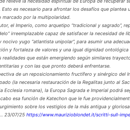
de relieve la necesidad espiritual de Europa de recuperar s
l. Esto es necesario para afrontar los desafíos que plantea 
o marcado por la multipolaridad.
utor, el Imperio, como arquetipo “tradicional y sagrado”, re
elo” irreemplazable capaz de satisfacer la necesidad de li
 y nocivo yugo “atlantista unipolar”, para asumir una adecu
ción y fortaleza de valores y una igual dignidad ontológica
s realidades que están emergiendo según similares trayecto
entitarias y con las que pronto deberá enfrentarse.
pectiva de un reposicionamiento fructífero y sinérgico del 
apado (la necesaria restauración de la Regalitas junto al Sa
la Ecclesia romana), la Europa Sagrada e Imperial podrá se
 cabo esa función de Katechon que le fue providencialmen
urgimiento sobre los vestigios de la más antigua y gloriosa
… 23/07/25
https://www.maurizioblondet.it/scritti-sull-imp