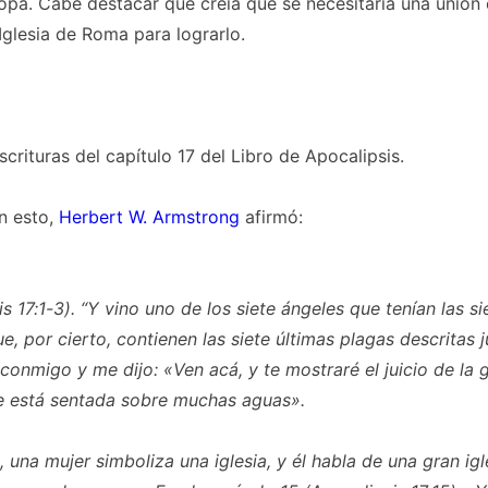
pa. Cabe destacar que creía que se necesitaría una unión 
Iglesia de Roma para lograrlo.
scrituras del capítulo 17 del Libro de Apocalipsis.
n esto,
Herbert W. Armstrong
afirmó:
s 17:1-3). “Y vino uno de los siete ángeles que tenían las s
, por cierto, contienen las siete últimas plagas descritas 
conmigo y me dijo: «Ven acá, y te mostraré el juicio de la 
e está sentada sobre muchas aguas».
 una mujer simboliza una iglesia, y él habla de una gran igl