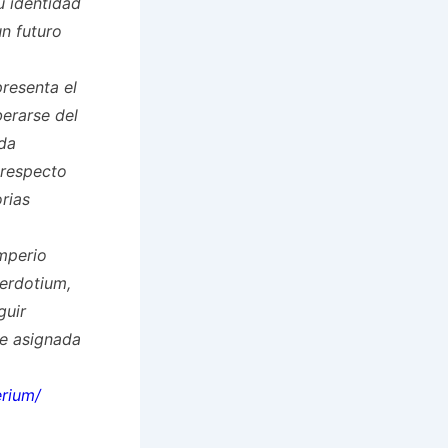
u identidad
un futuro
presenta el
berarse del
ada
 respecto
rias
Imperio
cerdotium,
guir
te asignada
erium/