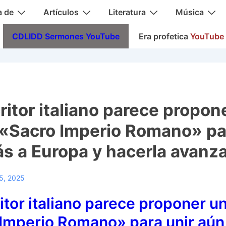
a de
Artículos
Literatura
Música
CDLIDD Sermones YouTube
Era profetica
YouTube
ritor italiano parece propon
«Sacro Imperio Romano» par
s a Europa y hacerla avanza
25, 2025
itor italiano parece proponer u
Imperio Romano» para unir aún