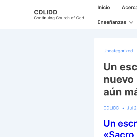
↓
Main
Inicio
Acerc
CDLIDD
Skip
Navigation
Continuing Church of God
to
Enseñanzas
Main
Content
Uncategorized
Un esc
nuevo 
aún má
CDLIDD
Jul 
Un escr
«Sacro 