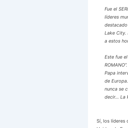
Fue el SER
líderes mu
destacado 
Lake City. 
a estos ho
Este fue e
ROMANO”. ¡
Papa inter
de Europa
nunca se c
decir…
La 
Sí, los lídere