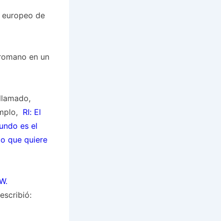
o europeo de
rromano en un
llamado,
emplo,
RI: El
undo es el
lo que quiere
W.
escribió: