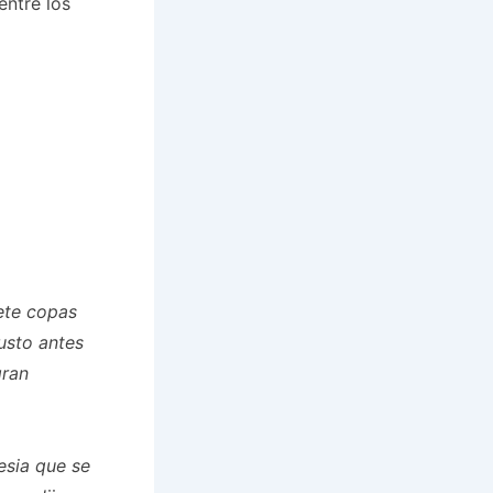
entre los
iete copas
justo antes
gran
esia que se