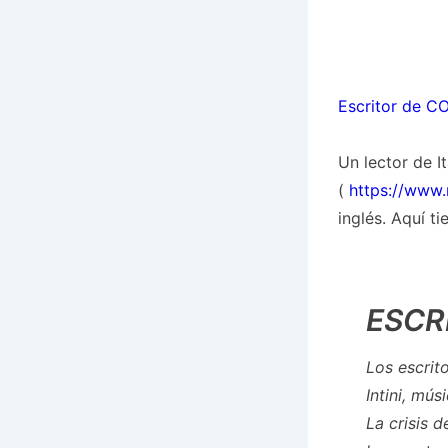
Escritor de C
Un lector de I
(
https://www.m
inglés. Aquí t
ESCR
Los escrit
Intini, mús
La crisis 