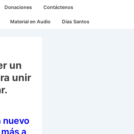
Donaciones
Contáctenos
Material en Audio
Días Santos
er un
a unir
r.
n nuevo
 más a