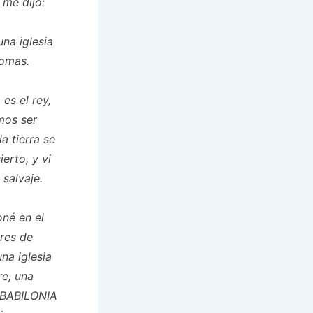
 me dijo:
na iglesia
iomas.
 es el rey,
emos ser
a tierra se
erto, y vi
 salvaje.
oné en el
bres de
na iglesia
e, una
: BABILONIA