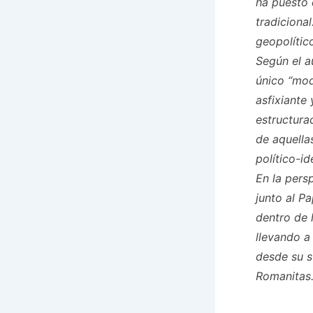
ha puesto 
tradiciona
geopolític
Según el a
único “mod
asfixiante
estructura
de aquella
político-id
En la pers
junto al P
dentro de 
llevando a
desde su s
Romanitas