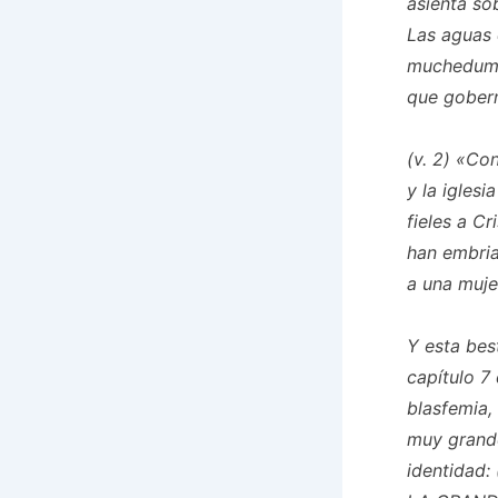
asienta so
Las aguas 
muchedumbr
que gobern
(v. 2) «Con
y la iglesi
fieles a Cr
han embria
a una muje
Y esta bes
capítulo 7
blasfemia,
muy grande
identidad: