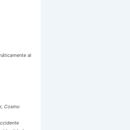
máticamente al
or, Cosmo
Occidente