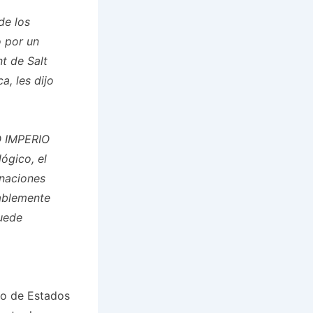
de los
 por un
t de Salt
a, les dijo
O IMPERIO
ógico, el
 naciones
ablemente
puede
po de Estados