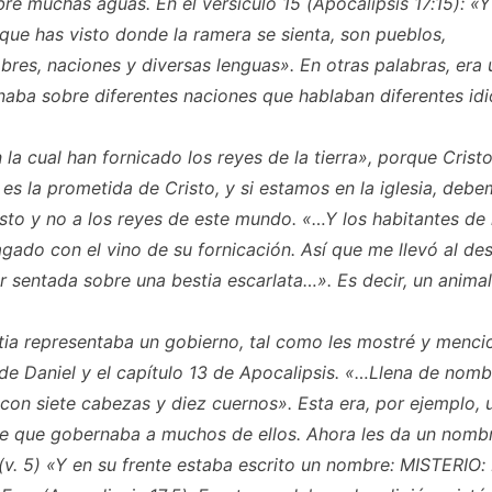
bre muchas aguas. En el versículo 15 (Apocalipsis 17:15): «Y
que has visto donde la ramera se sienta, son pueblos,
es, naciones y diversas lenguas». En otras palabras, era u
aba sobre diferentes naciones que hablaban diferentes id
 la cual han fornicado los reyes de la tierra», porque Cristo
a es la prometida de Cristo, y si estamos en la iglesia, deb
isto y no a los reyes de este mundo. «…Y los habitantes de l
gado con el vino de su fornicación. Así que me llevó al desi
r sentada sobre una bestia escarlata…». Es decir, un animal
tia representaba un gobierno, tal como les mostré y menci
 de Daniel y el capítulo 13 de Apocalipsis. «…Llena de nom
 con siete cabezas y diez cuernos». Esta era, por ejemplo, u
 que gobernaba a muchos de ellos. Ahora les da un nombr
 (v. 5) «Y en su frente estaba escrito un nombre: MISTERIO