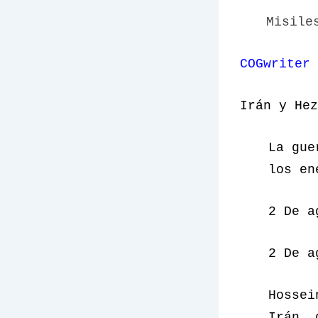
Misile
COGwriter
Irán y Hez
La gue
los en
2 De a
2 De a
Hossei
Irán, 