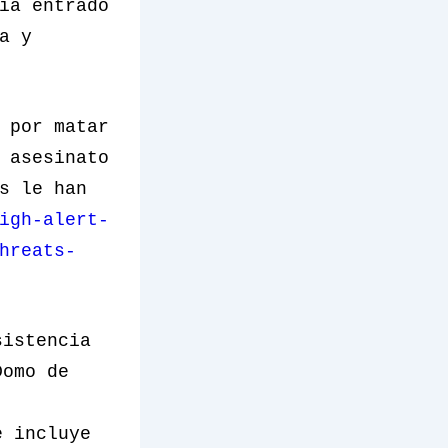
ía entrado
a y
 por matar
 asesinato
s le han
igh-alert-
hreats-
sistencia
Domo de
e incluye