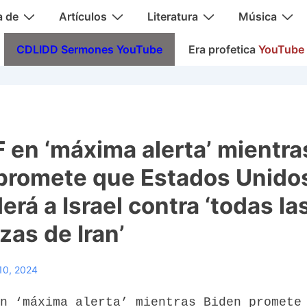
a de
Artículos
Literatura
Música
CDLIDD Sermones YouTube
Era profetica
YouTube
DF en ‘máxima alerta’ mientra
promete que Estados Unido
rá a Israel contra ‘todas la
as de Iran’
10, 2024
n ‘máxima alerta’ mientras Biden promete