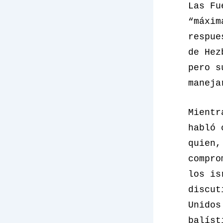
Las Fu
“máxim
respue
de Hez
pero s
maneja
Mientr
habló 
quien,
compro
los is
discut
Unidos
balíst