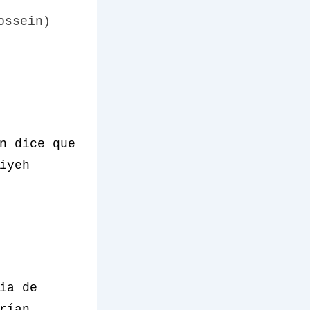
ossein)
n dice que
iyeh
ia de
rían