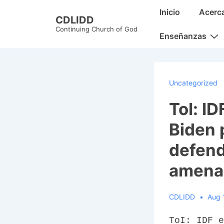
↓
Main
Inicio
Acerc
CDLIDD
Skip
Navigation
Continuing Church of God
to
Enseñanzas
Main
Content
Uncategorized
ToI: I
Biden 
defende
amenaz
CDLIDD
Aug 
ToI: IDF e