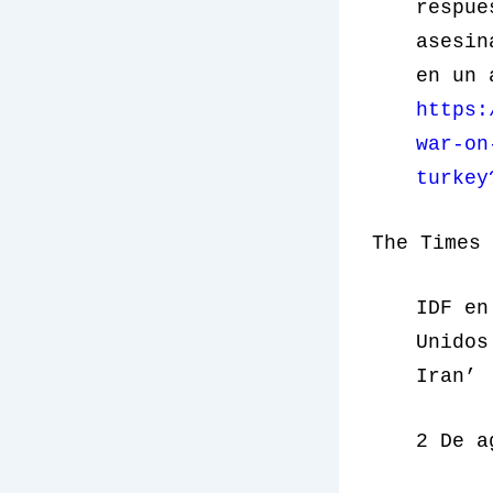
respue
asesin
en un 
https:
war-on
turkey
The Times
IDF en
Unidos
Iran’
2 De a