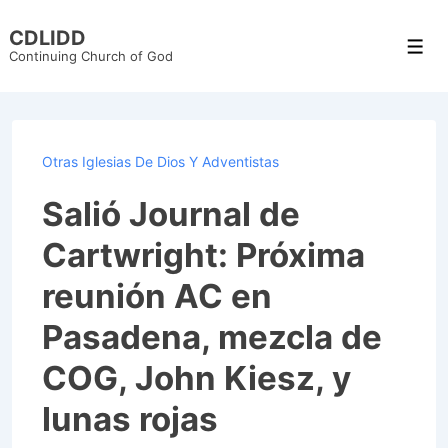
↓
CDLIDD
Skip
Men
Continuing Church of God
to
Main
Content
Otras Iglesias De Dios Y Adventistas
Salió Journal de
Cartwright: Próxima
reunión AC en
Pasadena, mezcla de
COG, John Kiesz, y
lunas rojas