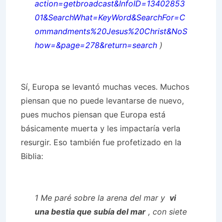
action=getbroadcast&InfoID=13402853
01&SearchWhat=KeyWord&SearchFor=C
ommandments%20Jesus%20Christ&NoS
how=&page=278&return=search
)
Sí, Europa se levantó muchas veces. Muchos
piensan que no puede levantarse de nuevo,
pues muchos piensan que Europa está
básicamente muerta y les impactaría verla
resurgir. Eso también fue profetizado en la
Biblia:
1 Me paré sobre la arena del mar y
vi
una bestia que subía del mar
, con siete