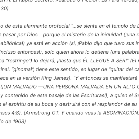
 30)
sto de esta alarmante profecía! “…se sienta en el templo de 
 pasar por Dios… porque el misterio de la iniquidad (¡una r
abilónica!) ya está en acción (sí, ¡Pablo dijo que tuvo sus i
 incluso entonces!), solo quien ahora lo detiene (una palabr
ica “restringe”) lo dejará, ¡hasta que ÉL LLEGUE A SER!” (El
inal, “ginomai”, tiene este sentido, en lugar de “quitar del c
ce en la versión King James). “Y entonces se manifestará
(¡UN MALVADO —UNA PERSONA MALVADA EN UN ALTO
y contenido de este pasaje de las Escrituras!), a quien el S
 el espíritu de su boca y destruirá con el resplandor de su 
enses 4:8). (Armstrong GT. Y cuando veas la ABOMINACIÓN
lio de 1963)