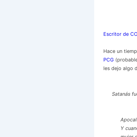
Escritor de C
Hace un tiemp
PCG
(probable
les dejo algo 
Satanás fu
Apocali
Y cuand
mujer q