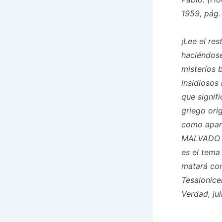
1959, pág.
¡Lee el re
haciéndose
misterios b
insidiosos
que signif
griego orig
como apare
MALVADO 
es el tema 
matará con
Tesalonic
Verdad, ju