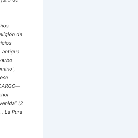
Dios,
eligión de
nicios
a antigua
 verbo
amino”,
 ese
 CARGO—
eñor
venida” (2
… La Pura