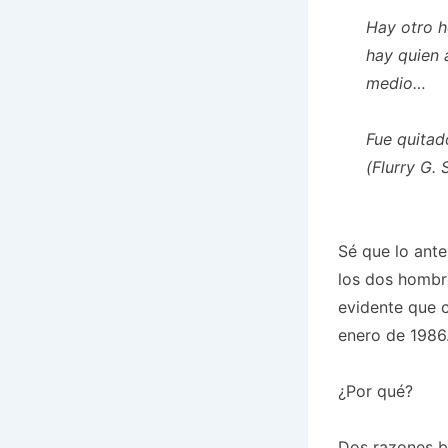
Hay otro h
hay quien 
medio…
Fue quitad
(Flurry G.
Sé que lo ante
los dos hombre
evidente que c
enero de 1986
¿Por qué?
Dos razones b