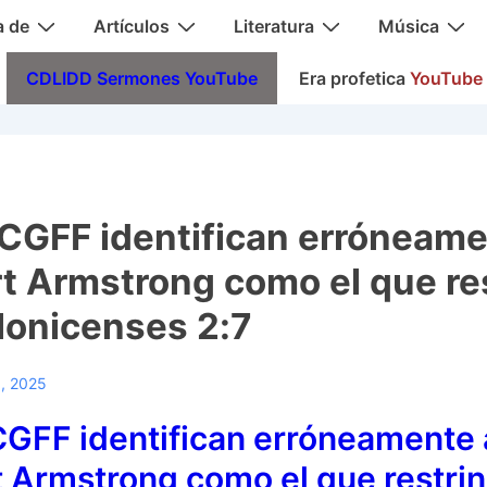
a de
Artículos
Literatura
Música
CDLIDD Sermones YouTube
Era profetica
YouTube
CGFF identifican erróneame
t Armstrong como el que re
lonicenses 2:7
1, 2025
GFF identifican erróneamente 
 Armstrong como el que restri