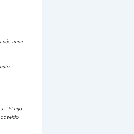
anás tiene
este
s… El hijo
 poseído