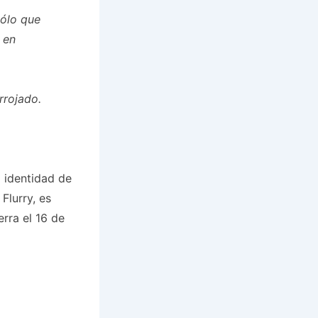
sólo que
 en
rrojado.
a identidad de
Flurry, es
rra el 16 de