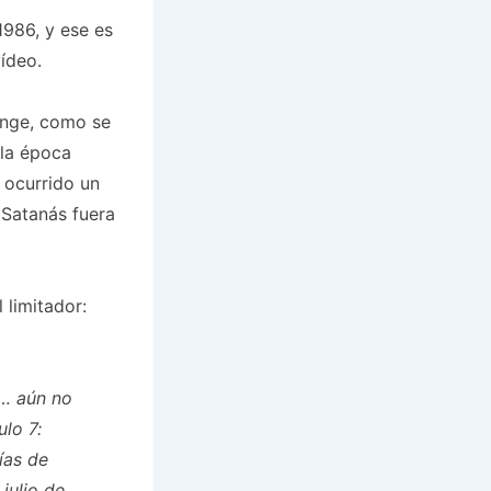
1986, y ese es
ídeo.
ringe, como se
 la época
 ocurrido un
 Satanás fuera
 limitador:
8…
aún no
lo 7:
ías de
julio de