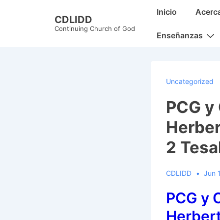
↓
Main
Inicio
Acerc
CDLIDD
Skip
Navigation
Continuing Church of God
to
Enseñanzas
Main
Content
Uncategorized
PCG y 
Herber
2 Tesa
CDLIDD
Jun 
PCG y C
Herbert