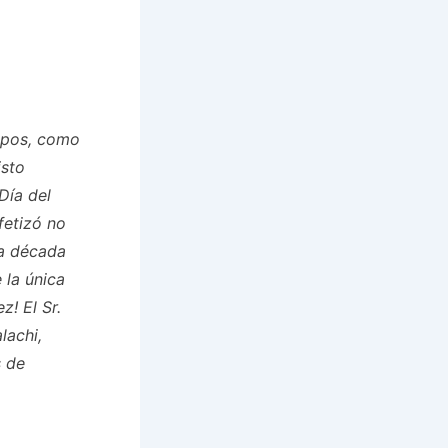
empos, como
isto
Día del
fetizó no
la década
 la única
z! El Sr.
lachi,
s de