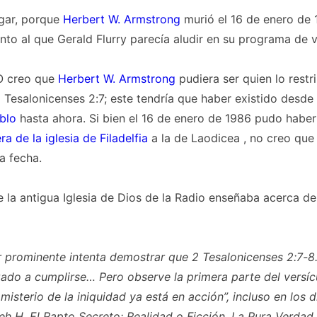
gar, porque
Herbert W. Armstrong
murió el 16 de enero de 
nto al que Gerald Flurry parecía aludir en su programa de v
O creo que
Herbert W. Armstrong
pudiera ser quien lo rest
Tesalonicenses 2:7; este tendría que haber existido desde
blo
hasta ahora. Si bien el 16 de enero de 1986 pudo haber
era de la iglesia
de Filadelfia
a la de Laodicea , no creo que
a fecha.
 la antigua Iglesia de Dios de la Radio enseñaba acerca del
r prominente intenta demostrar que 2 Tesalonicenses 2:7-
zado
a cumplirse… Pero observe la primera parte del versícu
misterio de la iniquidad ya está en acción”, incluso en los d
eh H. El Rapto Secreto: Realidad o Ficción. La Pura Verdad, 