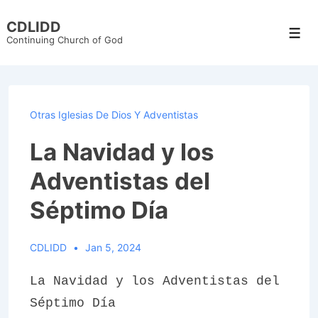
↓
CDLIDD
Skip
Men
Continuing Church of God
to
Main
Content
Otras Iglesias De Dios Y Adventistas
La Navidad y los
Adventistas del
Séptimo Día
CDLIDD
Jan 5, 2024
La Navidad y los Adventistas del
Séptimo Día