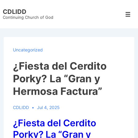
↓
CDLIDD
Skip
Men
Continuing Church of God
to
Main
Content
Uncategorized
¿Fiesta del Cerdito
Porky? La “Gran y
Hermosa Factura”
CDLIDD
Jul 4, 2025
¿Fiesta del Cerdito
Porky? La “Gran y