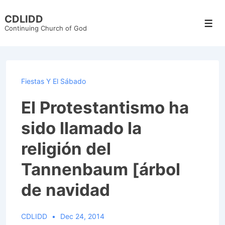
↓
CDLIDD
Skip
Men
Continuing Church of God
to
Main
Content
Fiestas Y El Sábado
El Protestantismo ha
sido llamado la
religión del
Tannenbaum [árbol
de navidad
CDLIDD
Dec 24, 2014