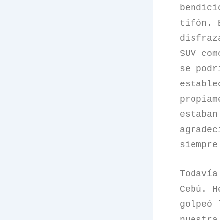
bendici
tifón. 
disfraz
SUV com
se podr
estable
propiam
estaban
agradec
siempre
Todavía
Cebú. H
golpeó 
nuestra