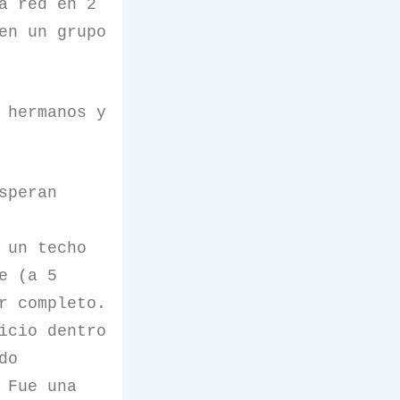
a red en 2
en un grupo
 hermanos y
speran
 un techo
e (a 5
r completo.
icio dentro
do
 Fue una