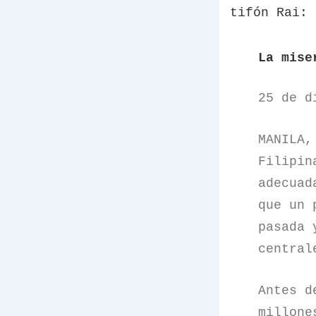
tifón Rai:
La mise
25 de d
MANILA,
Filipin
adecuad
que un 
pasada 
central
Antes d
millone