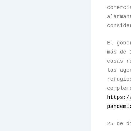
comerci
alarman
conside
El gobe
más de 
casas r
las age
refugio
complem
https:/
pandemi
25 de d