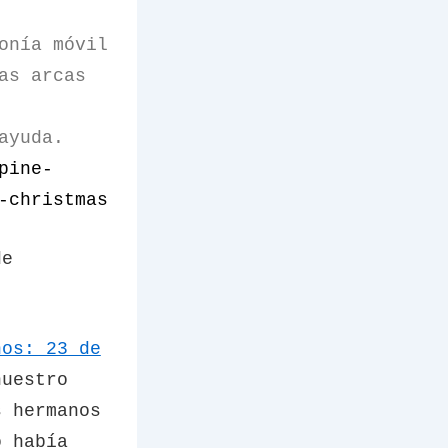
onía móvil
as arcas
ayuda.
pine-
-christmas
de
nos: 23 de
nuestro
s hermanos
o había