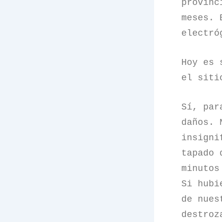
provinc
meses. 
electró
Hoy es 
el siti
Sí, par
daños. 
insigni
tapado 
minutos
Si hubi
de nues
destroz