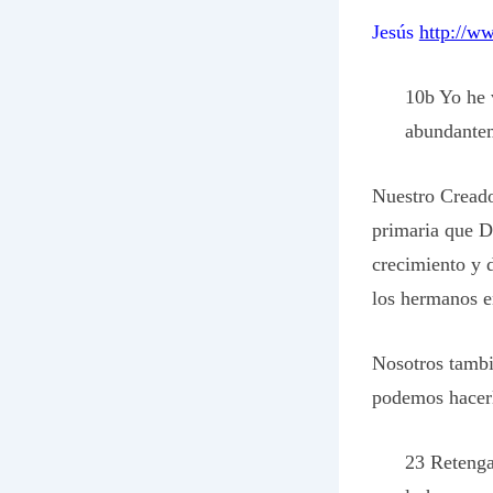
Jesús
http://w
10b Yo he 
abundantem
Nuestro Creado
primaria que D
crecimiento y d
los hermanos en
Nosotros tambi
podemos hacer
23 Retenga