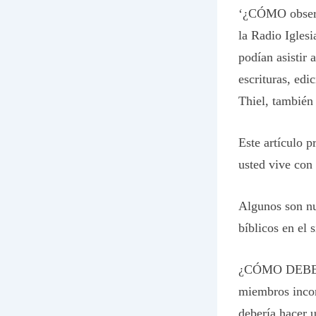
‘¿CÓMO observa
la Radio Igles
podían asistir 
escrituras, edi
Thiel, también
Este artículo 
usted vive con 
Algunos son nu
bíblicos en el s
¿CÓMO DEBERÍA 
miembros incon
debería hacer 