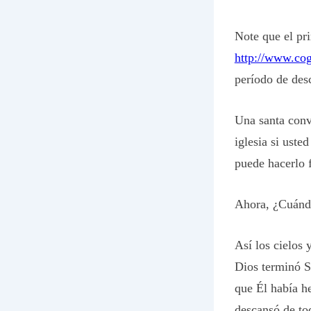
Note que el pr
http://www.cog
período de desc
Una santa conv
iglesia si uste
puede hacerlo 
Ahora, ¿Cuándo
Así los cielos 
Dios terminó S
que Él había he
descansó de to