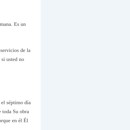
emana. Es un
servicios de la
 si usted no
n el séptimo día
e toda Su obra
orque en él Él