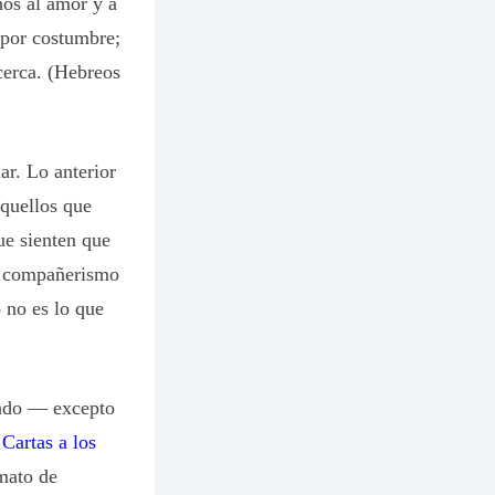
nos al amor y a
 por costumbre;
cerca. (Hebreos
ar. Lo anterior
quellos que
ue sienten que
ún compañerismo
 no es lo que
undo — excepto
s
Cartas a los
mato de