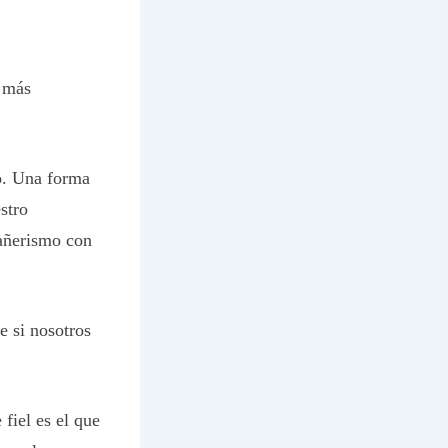
a más
o. Una forma
stro
pañerismo con
e si nosotros
fiel es el que