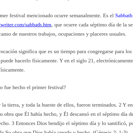
imer festival mencionado ocurre semanalmente. Es el
Sabbath
writer.com/sabbath.htm
, que ocurre cada séptimo día de la s
anso de nuestros trabajos, ocupaciones y placeres usuales.
ocación significa que es un tiempo para congregarse para los 
d puede hacerlo físicamente. Y en el siglo 21, electrónicamente
físicamente.
 fue hecho el primer festival?
y la tierra, y toda la hueste de ellos, fueron terminados. 2 Y e
u obra que Él había hecho, y Él descansó en el séptimo día d
cho. 3 Entonces Dios bendijo el séptimo día y lo santificó, p
da Su obra que Dios había creado y hecho. (Génesis 2: 1-3)