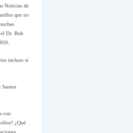
s Noticias de
quellos que no
 muchas
r el Dr. Bob
1959.
os incluso si
s Santos
a con
 ellos? ¿Qué
gaciones