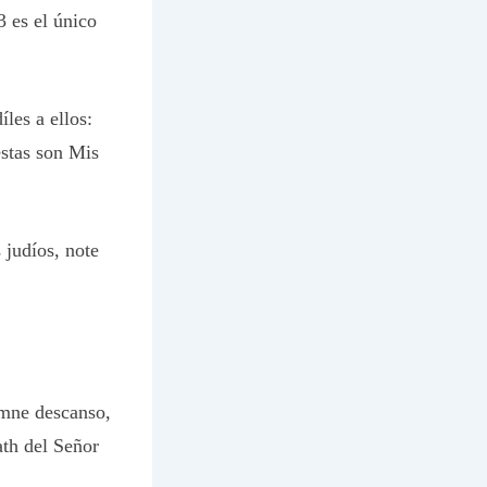
3 es el único
íles a ellos:
estas son Mis
 judíos, note
lemne descanso,
ath del Señor