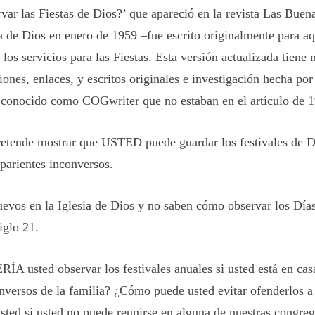
r las Fiestas de Dios?’ que apareció en la revista Las Buena
ia de Dios en enero de 1959 –fue escrito originalmente para a
a los servicios para las Fiestas. Esta versión actualizada tiene
ciones, enlaces, y escritos originales e investigación hecha po
 conocido como COGwriter que no estaban en el artículo de 
pretende mostrar que USTED puede guardar los festivales de Di
parientes inconversos.
evos en la Iglesia de Dios y no saben cómo observar los Día
iglo 21.
usted observar los festivales anuales si usted está en cas
versos de la familia? ¿Cómo puede usted evitar ofenderlos a
usted si usted no puede reunirse en alguna de nuestras congre