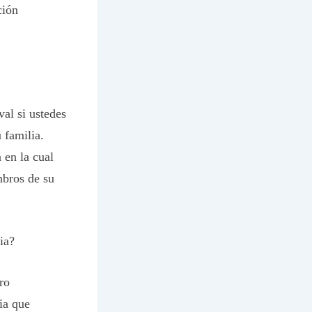
ción
val si ustedes
 familia.
 en la cual
mbros de su
ia?
ro
ia que