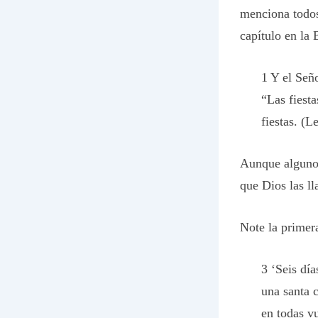
menciona todos
capítulo en la B
1 Y el Seño
“Las fiest
fiestas. (L
Aunque algunos 
que Dios las ll
Note la primer
3 ‘Seis día
una santa 
en todas v