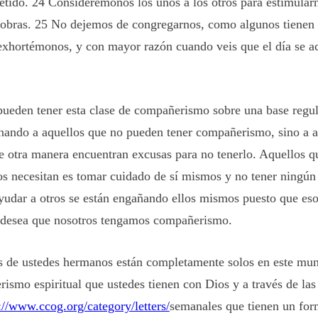
etido. 24 Considerémonos los unos a los otros para estimular
 obras. 25 No dejemos de congregarnos, como algunos tienen
exhortémonos, y con mayor razón cuando veis que el día se a
pueden tener esta clase de compañerismo sobre una base regul
ando a aquellos que no pueden tener compañerismo, sino a a
e otra manera encuentran excusas para no tenerlo. Aquellos q
los necesitan es tomar cuidado de sí mismos y no tener ning
ayudar a otros se están engañando ellos mismos puesto que eso
 desea que nosotros tengamos compañerismo.
s de ustedes hermanos están completamente solos en este m
rismo espiritual que ustedes tienen con Dios y a través de la
://www.ccog.org/category/letters/
semanales que tienen un for