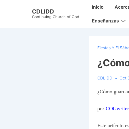
↓
Main
Inicio
Acerc
CDLIDD
Skip
Navigation
Continuing Church of God
to
Enseñanzas
Main
Content
Fiestas Y El Sáb
¿Cómo 
CDLIDD
Oct 
¿Cómo guardar 
por
COGwriter
Este artículo 