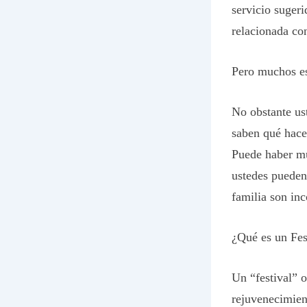
servicio suger
relacionada con
Pero muchos es
No obstante ust
saben qué hace
Puede haber mu
ustedes pueden
familia son in
¿Qué es un Fest
Un “festival” o
rejuvenecimient