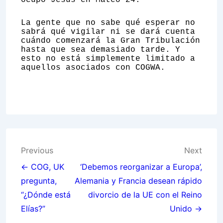
ocupó Jesús en Mateo 24.
La gente que no sabe qué esperar no
sabrá qué vigilar ni se dará cuenta
cuándo comenzará la Gran Tribulación
hasta que sea demasiado tarde. Y
esto no está simplemente limitado a
aquellos asociados con COGWA.
Post
Previous
Next
navigation
← COG, UK
‘Debemos reorganizar a Europa’,
pregunta,
Alemania y Francia desean rápido
“¿Dónde está
divorcio de la UE con el Reino
Elías?”
Unido →