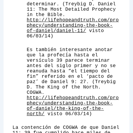
determinar. (Treybig D. Daniel
11: The Most Detailed Prophecy
in the Bible.
http://lifehopeandtruth.com/pro
phecy/understanding-the-book-
of-daniel/daniel-11/
visto
06/03/14)
Es también interesante anotar
que la profecía hasta el
versículo 39 parece terminar
antes del siglo primer y no se
reanuda hasta “el tiempo del
fin” referido en el ‘pacto de
paz’ de Daniel 9: 27. (Treybig
D. The King of the North.
COGWA.
http://lifehopeandtruth.com/pro
phecy/understanding-the-book-
of-daniel/the-king-of-the-
north/
visto 06/03/14)
La contención de COGWA de que Daniel