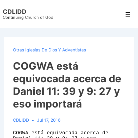
↓
CDLIDD
Skip
Men
Continuing Church of God
to
Main
Content
Otras Iglesias De Dios Y Adventistas
COGWA está
equivocada acerca de
Daniel 11: 39 y 9: 27 y
eso importará
CDLIDD
Jul 17, 2016
COGWA está equivocada acerca de