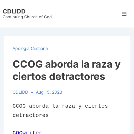
↓
CDLIDD
Skip
Men
Continuing Church of God
to
Main
Content
Apología Cristiana
CCOG aborda la raza y
ciertos detractores
CDLIDD
Aug 15, 2023
CCOG aborda la raza y ciertos
detractores
COGwriter