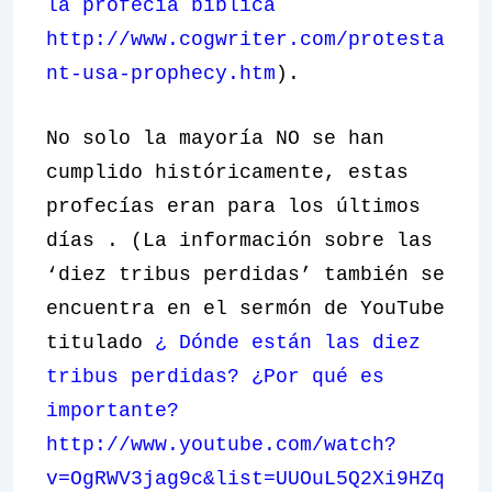
la profecía bíblica
http://www.cogwriter.com/protesta
nt-usa-prophecy.htm
).
No solo la mayoría NO se han
cumplido históricamente, estas
profecías eran para los
últimos
días
. (La información sobre las
‘diez tribus perdidas’ también se
encuentra en el sermón de YouTube
titulado
¿ Dónde están las diez
tribus perdidas? ¿Por qué es
importante?
http://www.youtube.com/watch?
v=OgRWV3jag9c&list=UUOuL5Q2Xi9HZq