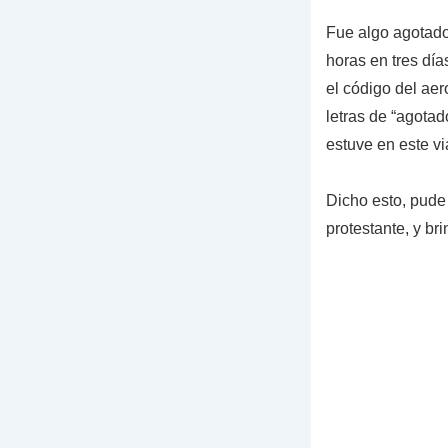
Fue algo agotador
horas en tres dí
el código del aer
letras de “agota
estuve en este vi
Dicho esto, pude
protestante, y br