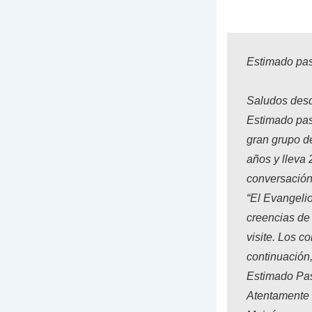
Estimado past
Saludos des
Estimado past
gran grupo de
años y lleva
conversación 
“El Evangelio
creencias de
visite. Los c
continuación,
Estimado Past
Atentamente 