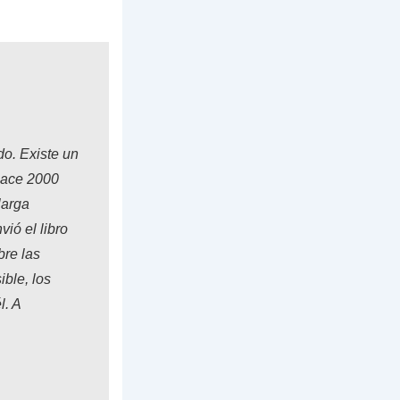
do. Existe un
 hace 2000
larga
ió el libro
bre las
ble, los
l. A