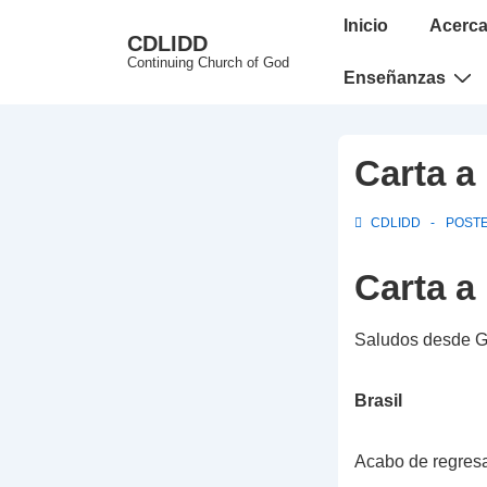
↓
Main
Inicio
Acerca
CDLIDD
Skip
Navigation
Continuing Church of God
to
Enseñanzas
Main
Content
Carta a
CDLIDD
POST
Carta a
Saludos desde Gr
Brasil
Acabo de regresar