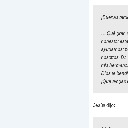
¡Buenas tarde
… Qué gran s
honesto: est
ayudarnos; p
nosotros, Dr.
mis hermanos
Dios te bend
¡Que tengas 
Jesús dijo: