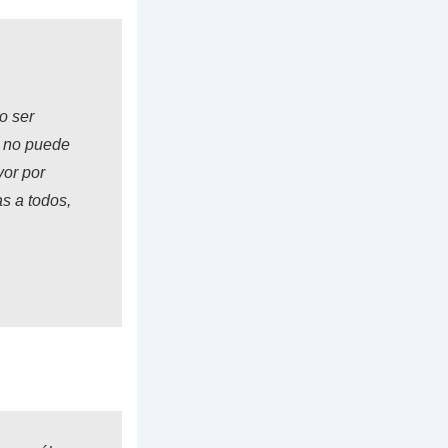
o ser
X no puede
vor por
as a todos,